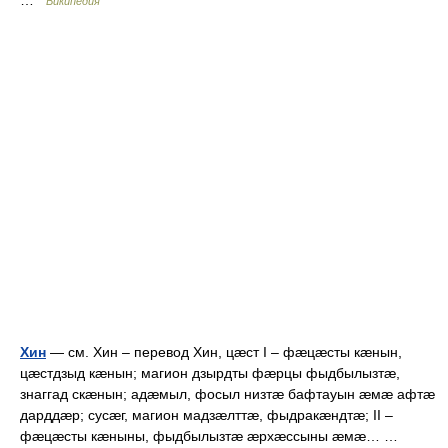
…
Википедия
Хин
— см. Хин – перевод Хин, цæст I – фæцæсты кæнын,
цæстдзыд кæнын; магион дзырдты фæрцы фыдбылызтæ,
знаггад скæнын; адæмыл, фосыл низтæ бафтауын æмæ афтæ
дарддæр; сусæг, магион мадзæлттæ, фыдракæндтæ; II –
фæцæсты кæныны, фыдбылызтæ æрхæссыны æмæ… …