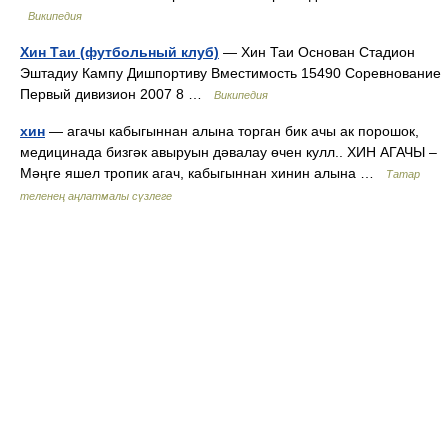
Википедия
Хин Таи (футбольный клуб)
— Хин Таи Основан Стадион
Эштадиу Кампу Дишпортиву Вместимость 15490 Соревнование
Первый дивизион 2007 8 …
Википедия
хин
— агачы кабыгыннан алына торган бик ачы ак порошок,
медицинада бизгәк авыруын дәвалау өчен кулл.. ХИН АГАЧЫ –
Мәңге яшел тропик агач, кабыгыннан хинин алына …
Татар
теленең аңлатмалы сүзлеге