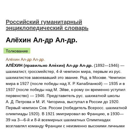
Российский гуманитарный
энциклопедический словарь
Алёхин Ал-др Ал-др.
Толкование
Алёхин Ал-др Ал-др.
АЛЁХИН (правильно Але́хин) Ал-др Ал-др.
(1892—1946) —
шахматист, гроссмейстер, 4-й чемпион мира, первым из рус.
шахматистов завоевавший это звание. Род. в Москве. Чемпион
мира в 1927 (после победы над Х. Р. Капабланкой) — 1935 и в
1937 (после победы над М. Эйве, к-рому он временно уступил
первенство) — 1946. Представитель рус. шахматной школы
А. Д. Петрова и М. И. Чигорина, выступал в России до 1920.
Первый чемпион Сов. России (победитель Всеросс. шахматной
олимпиады 1920). В 1921 эмигрировал во Францию, в 1930—
39 на 3—6-й и 8-й всемирных шахматных Олимпиадах
возглавлял команду Франции с неизменно высокими личными